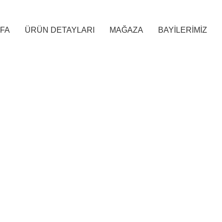
FA
ÜRÜN DETAYLARI
MAĞAZA
BAYİLERİMİZ
g Archives: Ho
ANASAYFA
POSTS TAGGED "HOUSE"