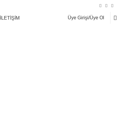
Şahinbey Cad. No:75 Çekmeköy/İSTANBUL
0
Üye Girişi/Üye Ol
İLETİŞİM
use