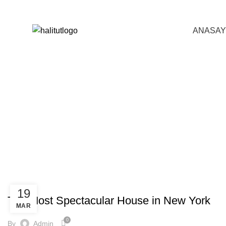
0216 642 35 09
info@halitut.com
ANASAY
Ta
DESIGN
19
The Most Spectacular House in New York
MAR
0
By
Admin