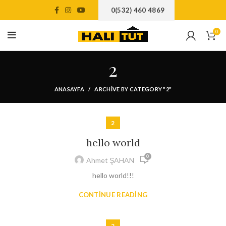
0(532) 460 4869
0
2
ANASAYFA
ARCHIVE BY CATEGORY "2"
2
hello world
0
Ahmet ŞAHAN
hello world!!!
CONTINUE READING
2