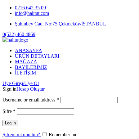
0216 642 35 09
info@halitut.com
Şahinbey Cad. No:75 Çekmeköy/İSTANBUL
0(532) 460 4869
ANASAYFA
ÜRÜN DETAYLARI
MAĞAZA
BAYİLERİMİZ
İLETİŞİM
Üye Girişi/Üye Ol
Sign in
Hesap Oluştur
Username or email address
*
Şifre
*
Log in
Şifreni mi unuttun?
Remember me