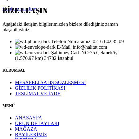
BİZE ULAŞIN
Continue reading
Aşağıdaki iletişim bilgilerimizden bizlere dilediğiniz zaman
ulaşabilirsiniz.
Telefon Numaramız: 0216 642 35 09
E-Mail: info@halitut.com
Şahinbey Cad. NO:75 Çekmeköy
(1.570.97 km) 34782 İstanbul
KURUMSAL
MESAFELİ SATIŞ SÖZLEŞMESİ
GİZLİLİK POLİTİKASI
TESLİMAT VE İADE
MENÜ
ANASAYFA
ÜRÜN DETAYLARI
MAĞAZA
BAYİLERİMİZ