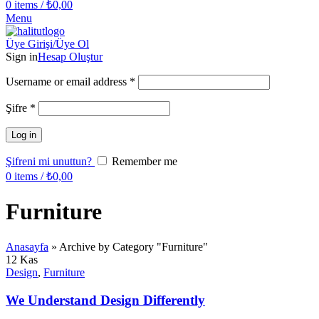
0
items
/
₺
0,00
Menu
Üye Girişi/Üye Ol
Sign in
Hesap Oluştur
Username or email address
*
Şifre
*
Log in
Şifreni mi unuttun?
Remember me
0
items
/
₺
0,00
Furniture
Anasayfa
»
Archive by Category "Furniture"
12
Kas
Design
,
Furniture
We Understand Design Differently